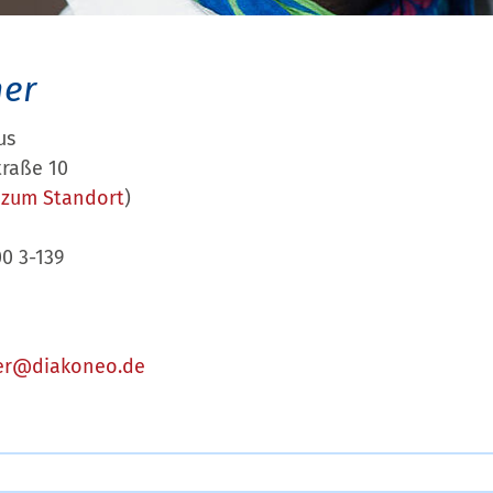
ner
us
raße 10
>
zum Standort
)
00 3-139
ner@diakoneo.de