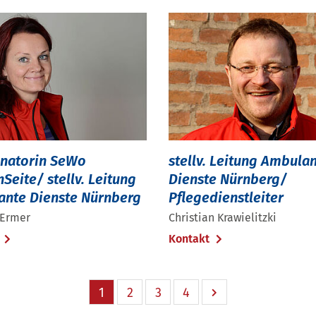
natorin SeWo
stellv. Leitung Ambula
Seite/ stellv. Leitung
Dienste Nürnberg/
nte Dienste Nürnberg
Pflegedienstleiter
 Ermer
Christian Krawielitzki
t
Kontakt
1
2
3
4