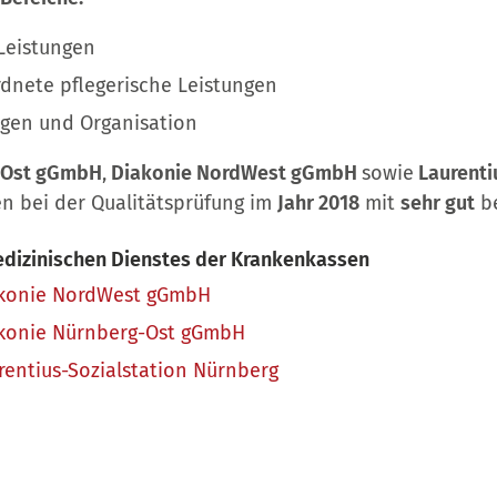
Leistungen
dnete pflegerische Leistungen
gen und Organisation
-Ost gGmbH
,
Diakonie NordWest gGmbH
sowie
Laurenti
n bei der Qualitätsprüfung im
Jahr 2018
mit
sehr gut
be
edizinischen Dienstes der Krankenkassen
akonie NordWest gGmbH
akonie Nürnberg-Ost gGmbH
rentius-Sozialstation Nürnberg