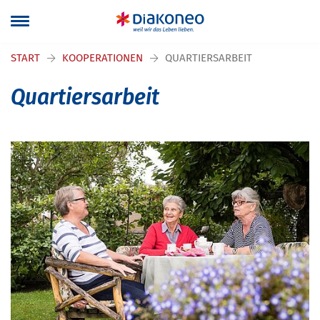
Navigation überspringen
START
KOOPERATIONEN
QUARTIERSARBEIT
Quartiersarbeit