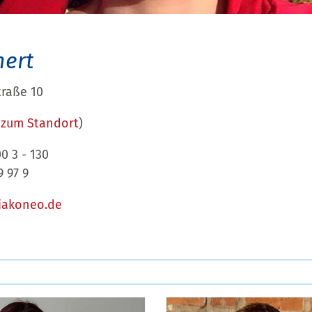
hert
raße 10
>
zum Standort
)
00 3 - 130
9 97 9
iakoneo.de