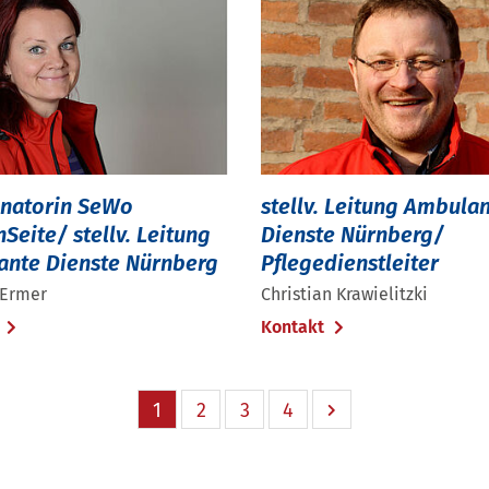
natorin SeWo
stellv. Leitung Ambula
Seite/ stellv. Leitung
Dienste Nürnberg/
nte Dienste Nürnberg
Pflegedienstleiter
 Ermer
Christian Krawielitzki
t
Kontakt
1
2
3
4